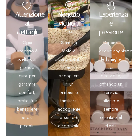
Attenzione
Negozio
Esperienza
ai
vicino a
e
dettagli
te
passione
Ogni
Siamo a
Da anni
prodotto è
Mola di
accompagniamo
scelto con
Bari, pronti
le famiglie
grande
ad
con
cura per
accoglierti
dedizione,
garantire
in un
offrendo un
comfort,
ambiente
servizio
praticità e
familiare,
attento e
benessere
accogliente
sempre
ai più
e sempre
orientato al
piccoli.
disponibile.
cliente.