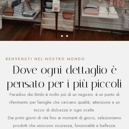
Crescere con amore,
BENVENUTI NEL NOSTRO MONDO
Dove ogni dettaglio è
giocare con fantasia
pensato per i più piccoli
Selezioniamo con cura prodotti sicuri, pratici e di qualità
per aiutare ogni genitore a vivere al meglio ogni momento
Paradiso dei Bimbi è molto più di un negozio: è un punto di
con il proprio bambino.
riferimento per famiglie che cercano qualità, attenzione e un
tocco di dolcezza in ogni scelta.
Dai primi giorni di vita fino ai momenti di gioco, selezioniamo
VIENI A TROVARCI
prodotti che uniscono sicurezza, funzionalità e bellezza.